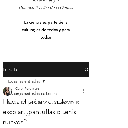
Vocaciones y la
Democratización de la Ciencia
La ciencia es parte de la
cultura; es de todos y para
todos
Entrada
Todas las entradas
Carol Perelman
Todas las entradas
16 jul 2020
9 min de lectura
Hacia el próximo ciclo
Todo sobre VACUNAS contra COVID-19
escolar: ¿pantuflas o tenis
nuevos?