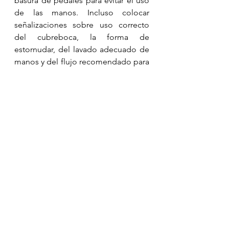
basura de pedales para evitar el uso 
de las manos. Incluso colocar 
señalizaciones sobre uso correcto 
del cubreboca, la forma de 
estornudar, del lavado adecuado de 
manos y del flujo recomendado para 
los pasillos. Se recomienda tomar la 
temperatura de todos los alumnos y 
personal al ingresar al colegio 
diariamiente, así como, en la medida 
de lo posible hacer muestreos 
aleatorios, con pruebas diagnósticas 
para detectar posibles casos 
asintomáticos. Marcar en el piso los 
lugares adecuados, con sana 
distancia, para hacer las filas en los 
distintos puntos de la escuela, como 
las cajas de cobranza, para subirse al 
camión, o entrar a los salones. El 