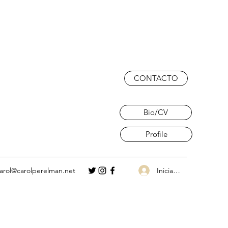
CONTACTO
Bio/CV
Profile
Iniciar sesión
arol@carolperelman.net