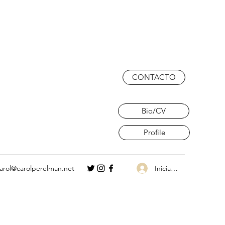
CONTACTO
Bio/CV
Profile
Iniciar sesión
arol@carolperelman.net