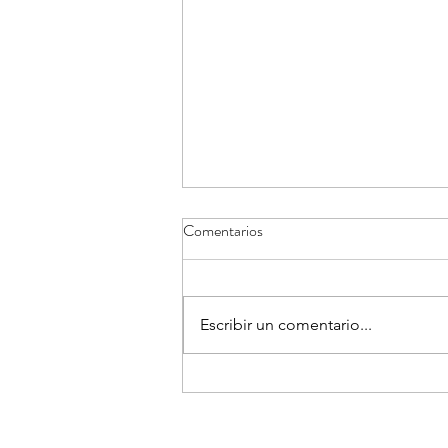
Comentarios
Escribir un comentario...
Cobertura sobre la epidemia de
Ébola por el virus Bundibugyo en
República Democrática del