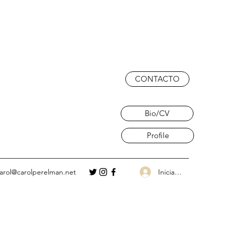
CONTACTO
Bio/CV
Profile
Iniciar sesión
arol@carolperelman.net