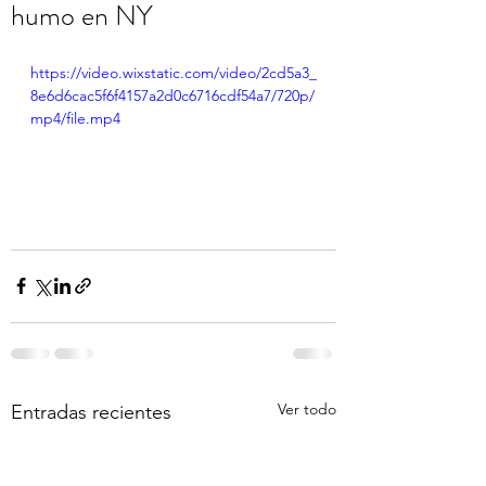
humo en NY
https://video.wixstatic.com/video/2cd5a3_
8e6d6cac5f6f4157a2d0c6716cdf54a7/720p/
mp4/file.mp4
Ver todo
Entradas recientes