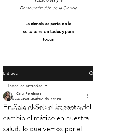
Vocaciones y la
Democratización de la Ciencia
La ciencia es parte de la
cultura; es de todos y para
todos
Entrada
Todas las entradas
Carol Perelman
Todas las entradas
10 jun 2023
0 min de lectura
En Sale el Sol: el impacto del
Todo sobre VACUNAS contra COVID-19
cambio climático en nuestra
salud; lo que vemos por el