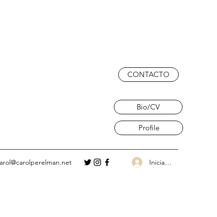
CONTACTO
Bio/CV
Profile
Iniciar sesión
arol@carolperelman.net