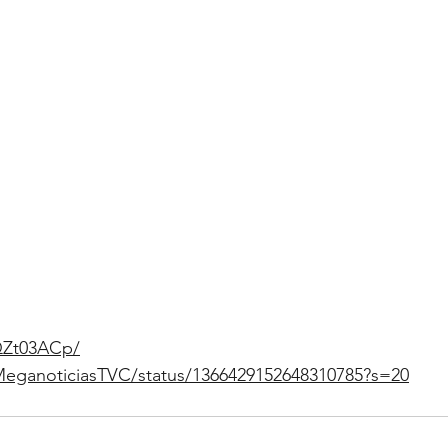
YQZt03ACp/
/MeganoticiasTVC/status/1366429152648310785?s=20