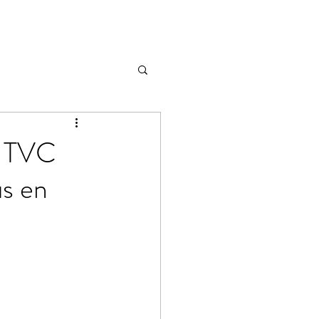
a TVC
us en