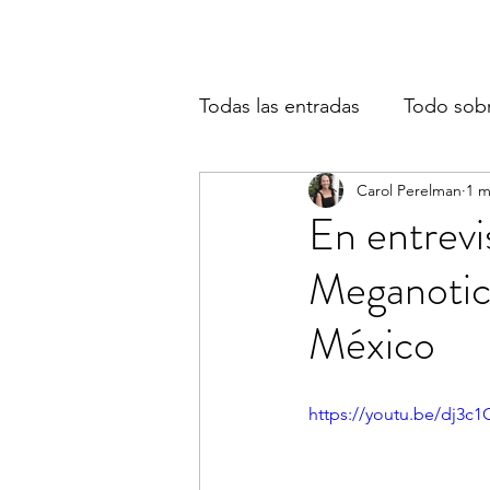
Todas las entradas
Todo sob
Carol Perelman
1 m
En entrev
Meganotici
México
https://youtu.be/dj3c