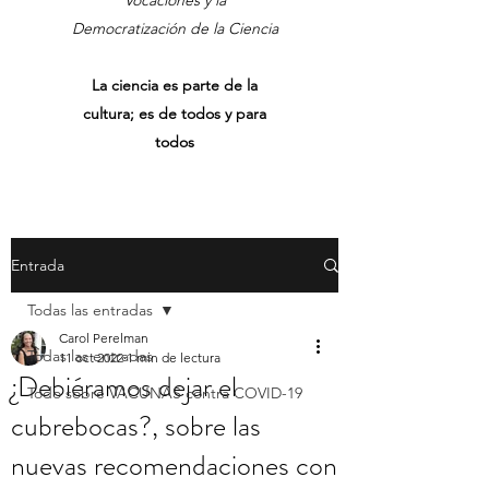
Vocaciones y la
Democratización de la Ciencia
La ciencia es parte de la
cultura; es de todos y para
todos
Entrada
Todas las entradas
Carol Perelman
Todas las entradas
11 oct 2022
1 min de lectura
¿Debiéramos dejar el
Todo sobre VACUNAS contra COVID-19
cubrebocas?, sobre las
nuevas recomendaciones con