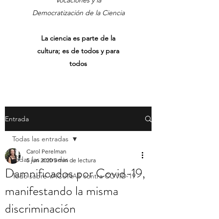
Vocaciones y la
Democratización de la Ciencia
La ciencia es parte de la
cultura; es de todos y para
todos
Entrada
Todas las entradas
Carol Perelman
Todas las entradas
5 jun 2020
5 min de lectura
Damnificados por Covid-19,
Todo sobre VACUNAS contra COVID-19
manifestando la misma
discriminación