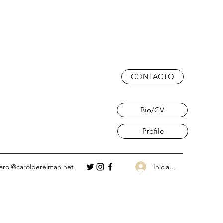
CONTACTO
Bio/CV
Profile
Iniciar sesión
arol@carolperelman.net