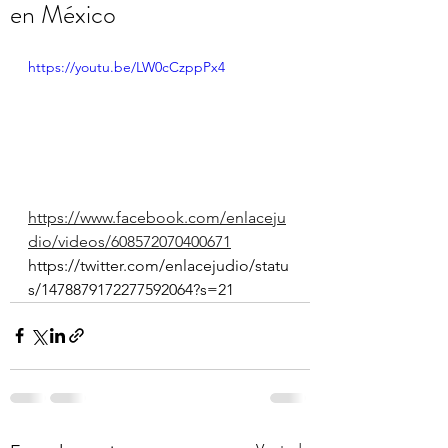
en México
https://youtu.be/LW0cCzppPx4
https://www.facebook.com/enlaceju
dio/videos/608572070400671
https://twitter.com/enlacejudio/statu
s/1478879172277592064?s=21