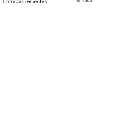
Ver todo
Entradas recientes
header.all-comments