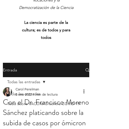
Vocaciones y la
Democratización de la Ciencia
La ciencia es parte de la
cultura; es de todos y para
todos
Entrada
Todas las entradas
Carol Perelman
Todas las entradas
5 ene 2022
1 min de lectura
Con el Dr. Francisco Moreno
Todo sobre VACUNAS contra COVID-19
Sánchez platicando sobre la
subida de casos por ómicron