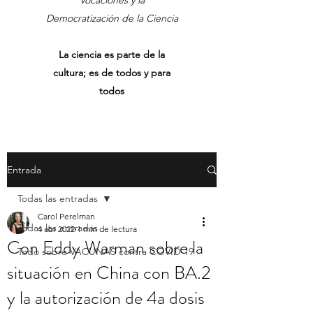
Vocaciones y la
Democratización de la Ciencia
La ciencia es parte de la
cultura; es de todos y para
todos
Entrada
Todas las entradas
Carol Perelman
Todas las entradas
4 abr 2022
1 min de lectura
Con Eddy Warman sobre la
Todo sobre VACUNAS contra COVID-19
situación en China con BA.2
y la autorización de 4a dosis