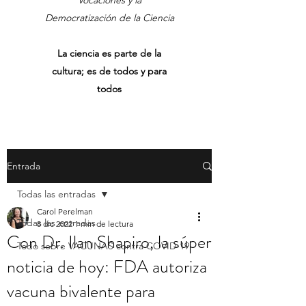
Vocaciones y la
Democratización de la Ciencia
La ciencia es parte de la
cultura; es de todos y para
todos
Entrada
Todas las entradas
Carol Perelman
Todas las entradas
8 dic 2022
1 min de lectura
Con Dr. Ilan Shapiro, la súper
Todo sobre VACUNAS contra COVID-19
noticia de hoy: FDA autoriza
vacuna bivalente para