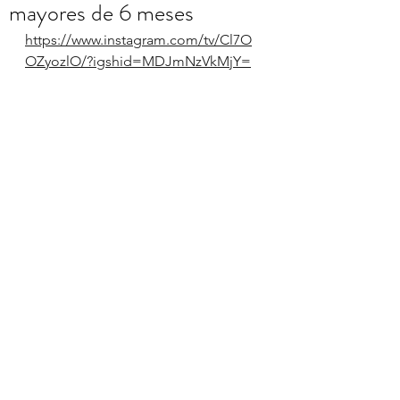
mayores de 6 meses
https://www.instagram.com/tv/Cl7O
OZyozlO/?igshid=MDJmNzVkMjY=