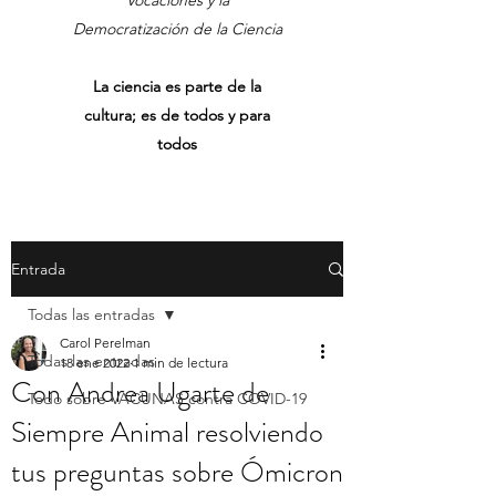
Vocaciones y la
Democratización de la Ciencia
La ciencia es parte de la
cultura; es de todos y para
todos
Entrada
Todas las entradas
Carol Perelman
Todas las entradas
18 ene 2022
1 min de lectura
Con Andrea Ugarte de
Todo sobre VACUNAS contra COVID-19
Siempre Animal resolviendo
tus preguntas sobre Ómicron