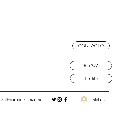
CONTACTO
Bio/CV
Profile
Iniciar sesión
arol@carolperelman.net