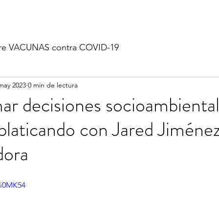
re VACUNAS contra COVID-19
may 2023
0 min de lectura
r decisiones socioambiental
laticando con Jared Jiménez
dora
5i0MK54