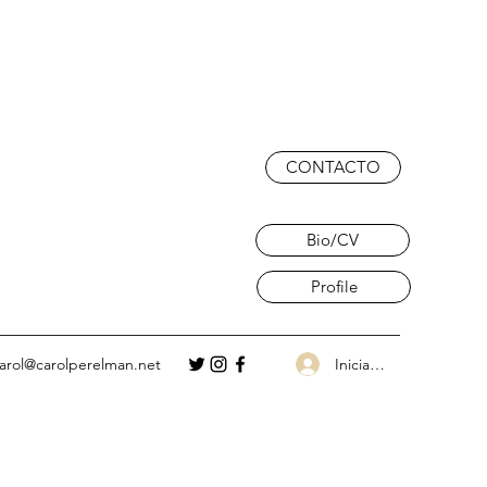
CONTACTO
Bio/CV
Profile
Iniciar sesión
arol@carolperelman.net