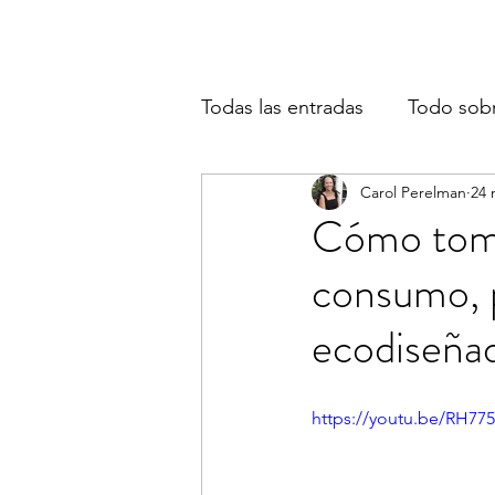
Todas las entradas
Todo sob
Carol Perelman
24 
Cómo toma
consumo, p
ecodiseña
https://youtu.be/RH77