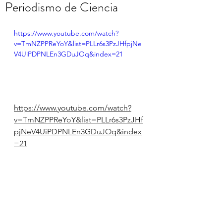
Periodismo de Ciencia
https://www.youtube.com/watch?
v=TmNZPPReYoY&list=PLLr6s3PzJHfpjNe
V4UiPDPNLEn3GDuJOq&index=21
https://www.youtube.com/watch?
v=TmNZPPReYoY&list=PLLr6s3PzJHf
pjNeV4UiPDPNLEn3GDuJOq&index
=21