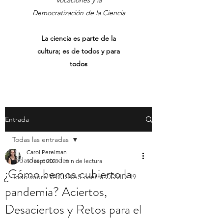
Vocaciones y la
Democratización de la Ciencia
La ciencia es parte de la
cultura; es de todos y para
todos
Entrada
Todas las entradas
Carol Perelman
Todas las entradas
10 sept 2021
1 min de lectura
¿Cómo hemos cubierto la
Todo sobre VACUNAS contra COVID-19
pandemia? Aciertos,
Desaciertos y Retos para el