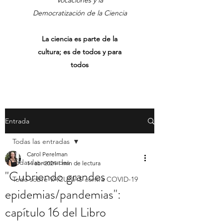
Vocaciones y la
Democratización de la Ciencia
La ciencia es parte de la
cultura; es de todos y para
todos
Entrada
Todas las entradas
Carol Perelman
Todas las entradas
14 abr 2024
1 min de lectura
"Cubriendo grandes
Todo sobre VACUNAS contra COVID-19
epidemias/pandemias":
capítulo 16 del Libro