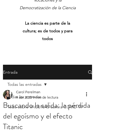
Vocaciones y la
Democratización de la Ciencia
La ciencia es parte de la
cultura; es de todos y para
todos
Entrada
Todas las entradas
Carol Perelman
Todas las entradas
9 abr 2020
9 min de lectura
Buscando la salida: la pérdida
Todo sobre VACUNAS contra COVID-19
del egoísmo y el efecto
Titanic