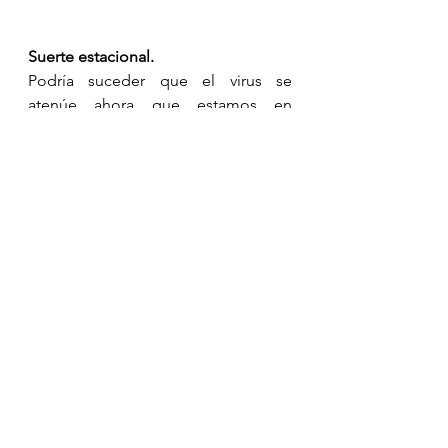
Suerte estacional.
Podría suceder que el virus se 
atenúe ahora que estamos en 
primavera y entremos al verano en el 
hemisferio norte; el cambio de 
temperatura quizás tenga el efecto 
que algunos están esperando. 
Autores han predicho un posible 
comportamiento similar al del virus 
de la influenza, que regresa de 
forma cíclica, estacional, con cada 
invierno, bajando su virulencia 
cuando el clima es cálido y húmedo. 
Pero lo que sí es que en este 
modelo se espera un aumento de 
casos hacia el otoño, la llamada 
“segunda ola”, que esperemos nos 