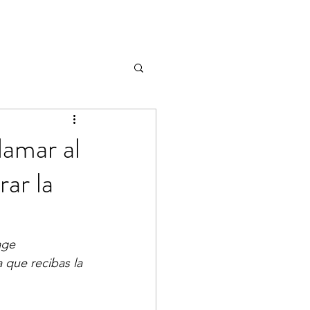
lamar al
ar la
age
 que recibas la 