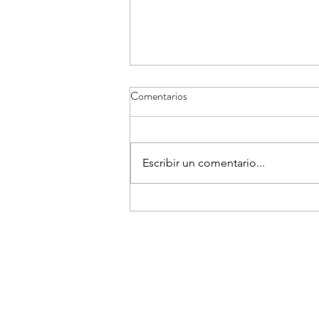
Comentarios
Escribir un comentario...
Cobertura sobre la epidemia de
Ébola por el virus Bundibugyo en
República Democrática del
Congo.