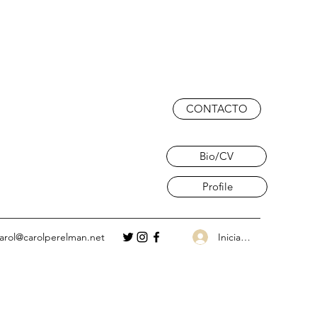
CONTACTO
Bio/CV
Profile
Iniciar sesión
arol@carolperelman.net