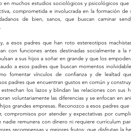
o en muchos estudios sociológicos y psicológicos que l
tiva, comprometida e involucrada en la formación de su
udadanos de bien, sanos, que buscan caminar sende
. 
y, a esos padres que han roto estereotipos machistas
n con funciones antes destinadas socialmente a la m
ulsan a sus hijos a soñar en grande y que los empodera
Aplaudo a esos padres que buscan momentos inolvidables
o fomentar vínculos de confianza y de lealtad que 
esos padres que encuentran gustos en común y construy
strechan los lazos y blindan las relaciones con sus hi
ran voluntariamente las diferencias y se enfocan en anim
s hijos grandes empresas. Reconozco a esos padres que 
r, compromisos por atender y expectativas por cumplir
e nadie remunera con dinero ni requiere currículum par
yores recompensas y mejores frutos: que disfrutan la h