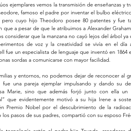
úos ejemplares vemos la transmisión de enseñanzas y tra
odore, famoso el padre por inventar el bulbo eléctrico,
, pero cuyo hijo Theodoro posee 80 patentes y fue t
en que a pesar de que le atribuimos a Alexander Graham B
 considerar que la manzana no cayó lejos del árbol ya q
rimentos de voz y la creatividad se vivía en el día a
ll fue un especialista de lenguaje que inventó en 1864 el
onas sordas a comunicarse con mayor facilidad.
ilias y entornos, no podemos dejar de reconocer al gra
 fue una pareja ejemplar impulsando y dando su deb
sa Marie, sino que además forjó junto con ella un 
ral” que evidentemente motivó a su hija Irene a sosten
n Premio Nobel por el descubrimiento de la radioactivi
 los pasos de sus padres, compartió con su esposo Fréd