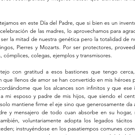
stejamos en este Día del Padre, que si bien es un invent
 celebración de las madres, lo aprovechamos para agrad
ser la mitad de nuestra genética pero la totalidad de nu
mingos, Pierres y Mozarts. Por ser protectores, proveed
 cómplices, colegas, ejemplos y transmisores. 
tejo con gratitud a esos bastiones que tengo cerca, 
 que llenos de amor se han convertido en mis héroes pe
cordándome que los alcances son infinitos y que ese in
a mi esposo y padre de mis hijos, que siendo el cent
olo mantiene firme el eje sino que generosamente da al
adre y mensajero de todo cuan absorbe en su hogar, no
ambién, voluntariamente adopta los legados tácitos 
ceden; instruyéndose en los pasatiempos comunes como e