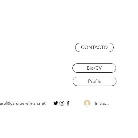
CONTACTO
Bio/CV
Profile
Iniciar sesión
arol@carolperelman.net