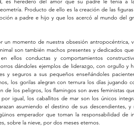
ad, es heredero del amor que su padre le tenía a la
eometría. Producto de ello es la creación de las figuras
oción a padre e hijo y que los acercó al mundo del gra
or un momento de nuestra obsesión antropocéntrica, 
nimal son también machos presentes y dedicados que 
en ellos conductas y comportamientos constructivo
orros dándoles ejemplos de liderazgo, con orgullo y ho
es y seguros a sus pequeños enseñándoles pacientem
os, los gorilas alegran con ternura los días jugando con
n de los peligros, los flamingos son aves feministas que 
por igual, los caballitos de mar son los únicos integr
azan asumiendo el destino de sus descendientes, y no
üinos emperador que toman la responsabilidad de in
s, sobre la nieve, por dos meses eternos.