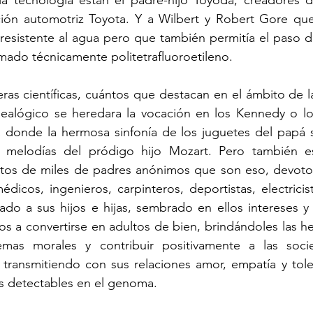
 tecnología están el padre-hijo Toyoda, creadores de
ión automotriz Toyota. Y a Wilbert y Robert Gore que
 resistente al agua pero que también permitía el paso d
ado técnicamente politetrafluoroetileno. 
eras científicas, cuántos que destacan en el ámbito de la
ealógico se heredara la vocación en los Kennedy o los
donde la hermosa sinfonía de los juguetes del papá se
de melodías del pródigo hijo Mozart. Pero también 
ntos de miles de padres anónimos que son eso, devotos
icos, ingenieros, carpinteros, deportistas, electricist
ado a sus hijos e hijas, sembrado en ellos intereses y
s a convertirse en adultos de bien, brindándoles las he
emas morales y contribuir positivamente a las soci
 transmitiendo con sus relaciones amor, empatía y toler
as detectables en el genoma.