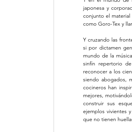
Y en el mundo de la
japonesa y corporac
conjunto el material
como Goro-Tex y llam
Y cruzando las front
si por dictamen gen
mundo de la música 
sinfín repertorio 
reconocer a los cie
siendo abogados, méd
cocineros han inspir
mejores, motivándolo
construir sus esqu
ejemplos vivientes y
que no tienen huell