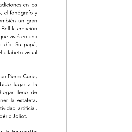
diciones en los 
 el fonógrafo y 
ambién un gran 
ell la creación 
ue vivió en una 
 día. Su papá, 
 alfabeto visual 
n Pierre Curie, 
ido lugar a la 
hogar lleno de 
er la estafeta, 
dad artificial. 
éric Joliot.