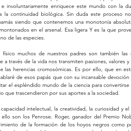
, e involuntariamente enriquece este mundo con la d
a la continuidad biológica. Sin duda este proceso no 
mamás siendo que contenemos una monotonía absoluta 
ntonados en el arsenal. Esa ligera Y es la que prove
o de las especies.
 físico muchos de nuestros padres son también las g
 a través de la vida nos transmiten pasiones, valores y 
e las herencias cromosómicas. Es por ello, que en este
hablaré de esos papás que con su incansable devoción i
nsitar el espléndido mundo de la ciencia para convertirse
 que trascendieron por sus aportes a la sociedad. 
apacidad intelectual, la creatividad, la curiosidad y el
ello son los Penrose. Roger, ganador del Premio Nobe
imiento de la formación de los hoyos negros como pre