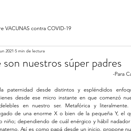
re VACUNAS contra COVID-19
jun 2021
5 min de lectura
 son nuestros súper padres
-Para Ca
a paternidad desde distintos y espléndidos enfoque
ienes desde ese micro instante en que comenzó nuest
delebles en nuestro ser. Metafórica y literalmente
rgado de una enorme X o bien de la pequeña Y, el qu
o niño; dependiendo de cuál enérgico y hábil nadador e
materno. Así es como papá desde un inicio, propone nue