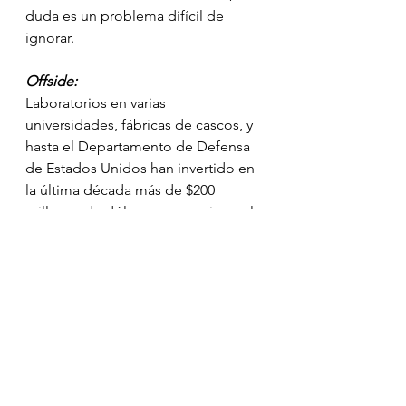
duda es un problema difícil de 
ignorar. 
Offside:
Laboratorios en varias 
universidades, fábricas de cascos, y 
hasta el Departamento de Defensa 
de Estados Unidos han invertido en 
la última década más de $200 
millones de dólares para mejorar el 
equipo de protección para el 
ejército y los jugadores de 
americano. Solamente la industria 
de estos cascos esta valuada en 
$140 millones de dólares. En 
noviembre pasado, la N.F.L. anunció 
que daría una beca de $2 millones 
de dólares para quien creara un 