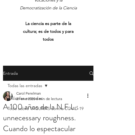
Vocaciones y la
Democratización de la Ciencia
La ciencia es parte de la
cultura; es de todos y para
todos
Entrada
Todas las entradas
Carol Perelman
Todas las entradas
29 ene 2020
6 min de lectura
A 100 años de la N.F.L.:
Todo sobre VACUNAS contra COVID-19
unnecessary roughness.
Cuando lo espectacular