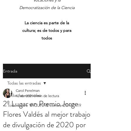
Vocaciones y la
Democratización de la Ciencia
La ciencia es parte de la
cultura; es de todos y para
todos
Entrada
Todas las entradas
Carol Perelman
Todas las entradas
12 abr 2021
0 min de lectura
2º Lugar en Premio Jorge
Todo sobre VACUNAS contra COVID-19
Flores Valdés al mejor trabajo
de divulgación de 2020 por